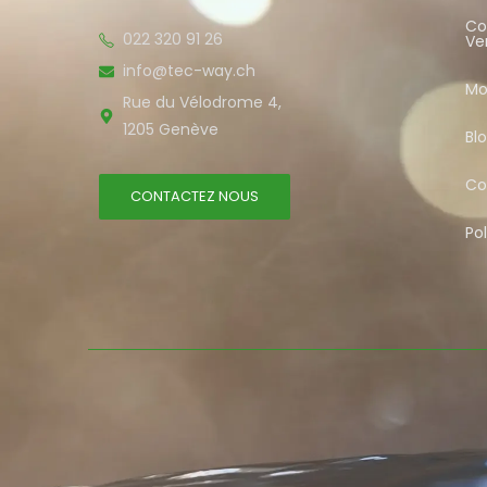
Co
022 320 91 26
Ve
info@tec-way.ch
Mo
Rue du Vélodrome 4,
1205 Genève
Bl
Co
CONTACTEZ NOUS
Pol