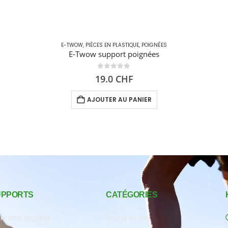
E-TWOW
,
PIÈCES EN PLASTIQUE
,
POIGNÉES
E-Twow support poignées
0
out of 5
19.0
CHF
AJOUTER AU PANIER
UPPORTS
CATÉGORIES
ntions Légales
Trottinettes