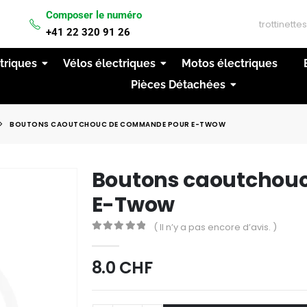
Composer le numéro
IVRAISON GRATUITE A PARTIR DE 200CHF D'ACH
+41 22 320 91 26
ctriques
Vélos électriques
Motos électriques
Pièces Détachées
BOUTONS CAOUTCHOUC DE COMMANDE POUR E-TWOW
Boutons caoutchou
E-Twow
( Il n’y a pas encore d’avis. )
0
out of 5
8.0
CHF