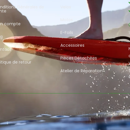
nditions Générales de
Velos
nte
Motos
n compte
E-Foils
og
Accessoires
ntact
Pièces Détachées
itique de retour
Atelier de Réparation
© 2024 TEC-WAY.CH