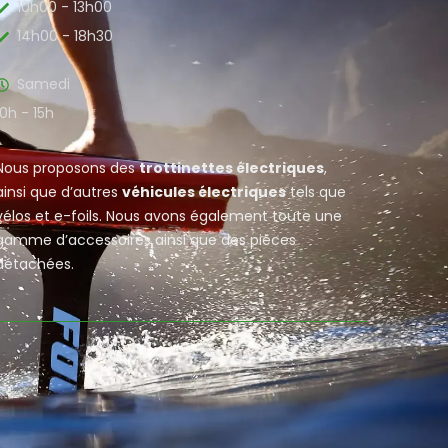
10h00 - 13h00
14h00 - 18h30
Samedi
10h - 15h
Nous proposons des
trottinettes électriques
,
ainsi que d’autres
véhicules électriques
tels que
vélos et e-foils. Nous avons également toute une
gamme d’accessoires ainsi que des pièces
détachées.