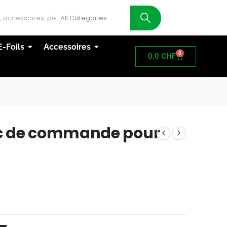
AT
E-Foils
Accessoires
0
0.0
CHF
c de commande pour