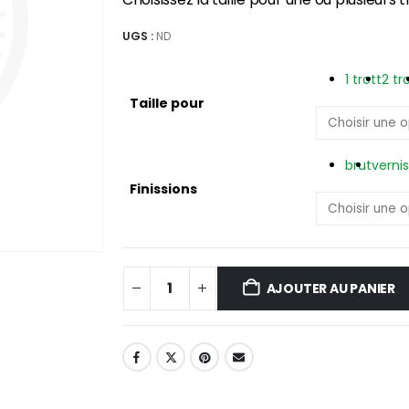
UGS :
ND
1 trott
2 tr
Taille pour
brut
vernis
Finissions
AJOUTER AU PANIER