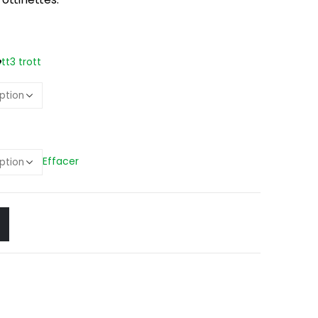
ott
3 trott
Effacer