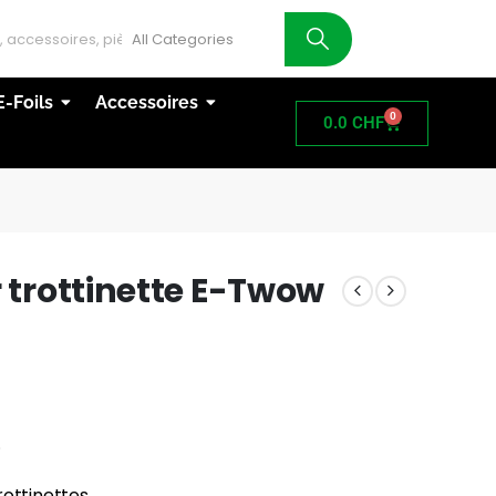
AT
E-Foils
Accessoires
0
0.0
CHF
 trottinette E-Twow
.
rottinettes.