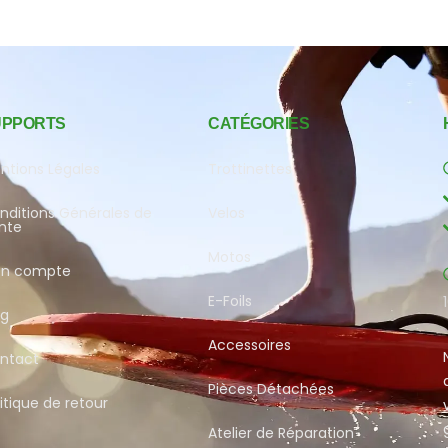
UPPORTS
CATÉGORIES
ntions Légales
Trottinettes
nditions Générales de
Velos
nte
Motos
n compte
E-Foils
og
Accessoires
ntact
Pièces Détachées
itique de retour
Atelier de Réparation