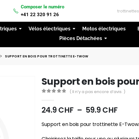
Composer le numéro
IVRAISON GRATUITE A PARTIR DE 200CHF D'ACH
+41 22 320 91 26
ctriques
Vélos électriques
Motos électriques
Pièces Détachées
SUPPORT EN BOIS POUR TROTTINETTE E-TWOW
Support en bois pour
( Il n’y a pas encore d’avis. )
0
out of 5
24.9
CHF
–
59.9
CHF
Support en bois pour trottinette E-Twow
Choisissez la taille pour une ou plusieurs t