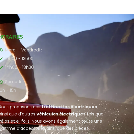
HORAIRES
Mardi - Vendredi :
10h00 - 13h00
14h00 - 18h30
Samedi
10h - 15h
Nous proposons des
trottinettes électriques
,
ainsi que d’autres
véhicules électriques
tels que
vélos et e-foils. Nous avons également toute une
gamme d’accessoires ainsi que des pièces