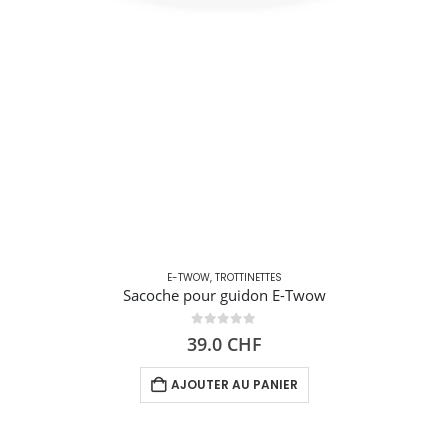
E-TWOW
,
TROTTINETTES
Sacoche pour guidon E-Twow
0
out of 5
39.0
CHF
AJOUTER AU PANIER