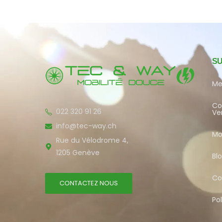
S
Me
Co
022 320 91 26
Ve
info@tec-way.ch
Mo
Rue du Vélodrome 4,
1205 Genève
Bl
Co
CONTACTEZ NOUS
Pol