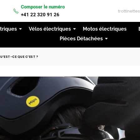
Composer le numéro
IVRAISON GRATUITE A PARTIR DE 200CHF D'ACH
+41 22 320 91 26
ctriques
Vélos électriques
Motos électriques
Pièces Détachées
U’EST-CE QUE C’EST ?