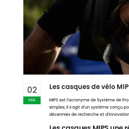
Les casques de vélo MIPS
02
MAI
MIPS est l’acronyme de Système de Prot
simples, il s’agit d’un système conçu po
décennies de recherche et d’innovatio
Les casques MIPS une r