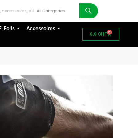
AT
E-Foils
Accessoires
0
0.0
CHF