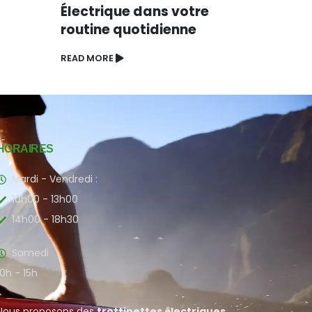
Électrique dans votre
READ MO
routine quotidienne
READ MORE
HORAIRES
Mardi - Vendredi :
10h00 - 13h00
14h00 - 18h30
Samedi
10h - 15h
Nous proposons des
trottinettes électriques
,