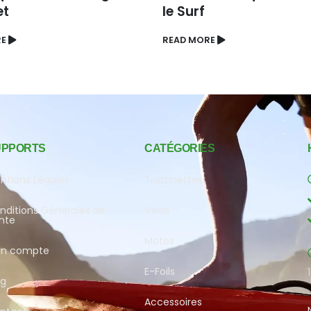
et
le Surf
RE
READ MORE
UPPORTS
CATÉGORIES
ntions Légales
Trottinettes
nditions Générales de
Velos
nte
Motos
n compte
E-Foils
og
Accessoires