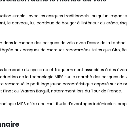
vation simple : avec les casques traditionnels, lorsqu’un impact 
nt, le cerveau, lui, continue de bouger à l’intérieur du crâne, ris
on dans le monde des casques de vélo avec l’essor de la technol
égrée aux casques de marques renommées telles que Giro, Bell,
s le monde du cyclisme et fréquemment associées à des événem
troduction de la technologie MIPS sur le marché des casques de v
te remarqué le petit logo jaune caractéristique apposé sur de
ut Pinot ou Warren Barguil, notamment lors du Tour de France.
ologie MIPS offre une multitude d’avantages indéniables, propuls
nnaire