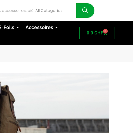
AT
E-Foils
Accessoires
0
0.0
CHF