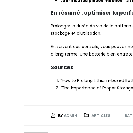
Lubrifiez les pièces mobiles :
Un b
En résumé : optimiser la per
Prolonger la durée de vie de la batteri
stockage et d’utilisation.
En suivant ces conseils, vous pouvez n
à long terme. Une batterie bien entrete
Sources
“How to Prolong Lithium-based Batte
“The Importance of Proper Storage f
BY
ADMIN
ARTICLES
BAT