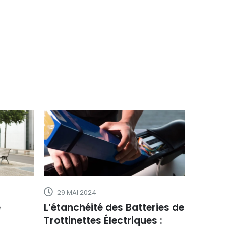
29 MAI 2024
23 JU
e
L’étanchéité des Batteries de
Comme
Trottinettes Électriques :
Trotti