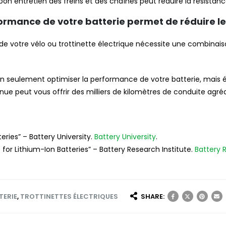
on entretien des freins et des chaînes peut réduire la résistance
formance de votre batterie permet de réduire le
e de votre vélo ou trottinette électrique nécessite une combina
on seulement optimiser la performance de votre batterie, mais 
nue peut vous offrir des milliers de kilomètres de conduite agréa
ries” – Battery University.
Battery University
.
or Lithium-Ion Batteries” – Battery Research Institute.
Battery 
TERIE
,
TROTTINETTES ÉLECTRIQUES
SHARE: