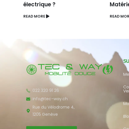
électrique ?
Matérie
READ MORE
READ MO
S
Me
Co
022 320 91 26
Ve
info@tec-way.ch
Mo
Rue du Vélodrome 4,
1205 Genève
Bl