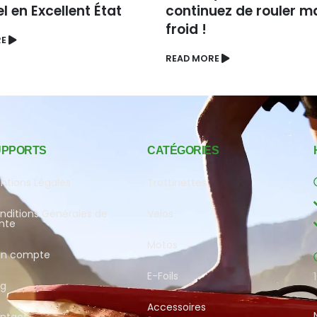
l en Excellent État
continuez de rouler ma
froid !
RE
READ MORE
UPPORTS
CATÉGORIES
ntions Légales
Trottinettes
nditions Générales de
Velos
nte
Motos
n compte
E-Foils
og
Accessoires