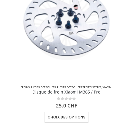
FREINS
,
PIÈCES DÉTACHÉES
,
PIÈCES DÉTACHÉES TROTTINETTES
,
XIAOMI
Disque de frein Xiaomi M365 / Pro
0
out of 5
25.0
CHF
CHOIX DES OPTIONS