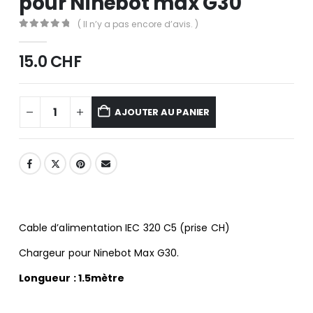
pour Ninebot max G30
( Il n’y a pas encore d’avis. )
0
out of 5
15.0
CHF
AJOUTER AU PANIER
Cable d’alimentation IEC 320 C5 (prise CH)
Chargeur pour Ninebot Max G30.
Longueur : 1.5mètre