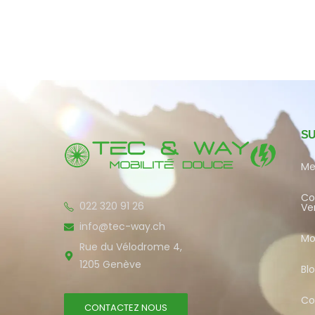
S
Me
Co
022 320 91 26
Ve
info@tec-way.ch
Mo
Rue du Vélodrome 4,
1205 Genève
Bl
Co
CONTACTEZ NOUS