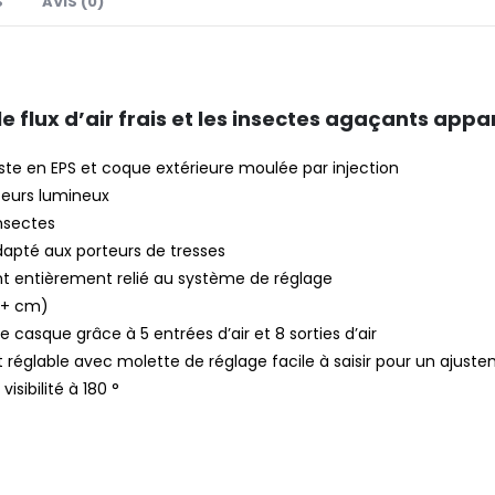
S
AVIS (0)
le flux d’air frais et les insectes agaçants app
ste en EPS et coque extérieure moulée par injection
ecteurs lumineux
nsectes
apté aux porteurs de tresses
t entièrement relié au système de réglage
62+ cm)
e casque grâce à 5 entrées d’air et 8 sorties d’air
églable avec molette de réglage facile à saisir pour un ajuste
isibilité à 180 °