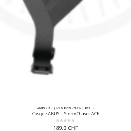
ABUS
,
CASQUES & PROTECTIONS
,
ROUTE
Casque ABUS – StormChaser ACE
0
out of 5
189.0
CHF