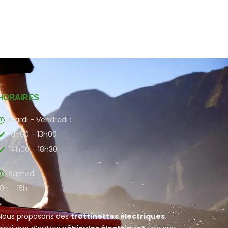
HORAIRES
Mardi - Vendredi :
10h00 - 13h00
14h00 - 18h30
Samedi
10h - 15h
Nous proposons des
trottinettes électriques
,