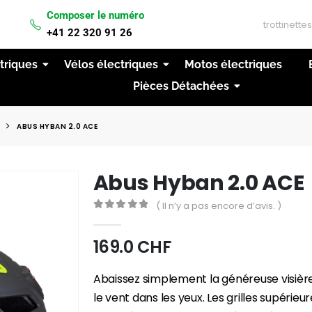
Composer le numéro
IVRAISON GRATUITE A PARTIR DE 200CHF D'ACH
+41 22 320 91 26
ctriques
Vélos électriques
Motos électriques
Pièces Détachées
ABUS HYBAN 2.0 ACE
Abus Hyban 2.0 ACE
( Il n’y a pas encore d’avis. )
0
out of 5
169.0
CHF
Abaissez simplement la généreuse visière 
le vent dans les yeux. Les grilles supérieu