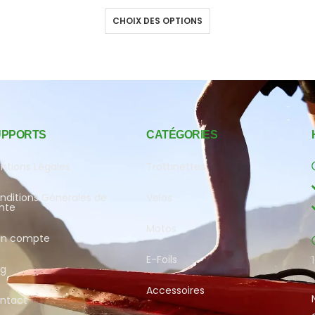
CHOIX DES OPTIONS
UPPORTS
CATÉGORIES
ntions Légales
Trottinettes
nditions Générales de
Velos
nte
Motos
n compte
E-Foils
og
Accessoires
ntact