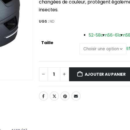
changées de couleur, protègent également l
insectes.
UGS :
ND
52-58cm
56-61cm
5
Taille
E
AJOUTER AU PANIER