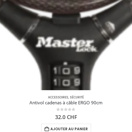
ACCESSOIRES
,
SÉCURITÉ
Antivol cadenas à câble ERGO 90cm
0
out of 5
32.0
CHF
AJOUTER AU PANIER