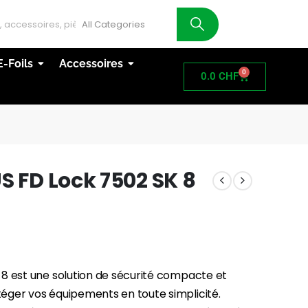
AT
E-Foils
Accessoires
0
0.0
CHF
S FD Lock 7502 SK 8
 8 est une solution de sécurité compacte et
éger vos équipements en toute simplicité.