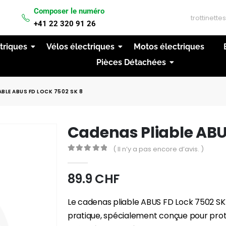
Composer le numéro
IVRAISON GRATUITE A PARTIR DE 200CHF D'ACH
+41 22 320 91 26
ctriques
Vélos électriques
Motos électriques
Pièces Détachées
BLE ABUS FD LOCK 7502 SK 8
Cadenas Pliable ABU
( Il n’y a pas encore d’avis. )
0
out of 5
89.9
CHF
Le cadenas pliable ABUS FD Lock 7502 SK
pratique, spécialement conçue pour prot